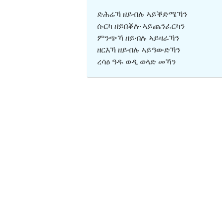
ድሕሬኻ ዘይብሉ ኣይቕድሜኻን
ሱርካ ዘይበቖሎ ኣይጨንፈርካን
ምንጭኻ ዘይብሉ ኣይዛራኻን
ዘርእኻ ዘይብሉ ኣይዓውድኻን
ረሳዕ ዓዱ ወዲ ወላድ መኻን