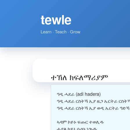
tewle
Learn · Teach · Grow
ተኽለ ክፍለማሪያም
ዓዲ ሓደራ
(adi hadera)
ዓዲ ሓደራ ርስትኻ ኢያ ዜጋ ኤርትራ ርስት
ዓዲ ሓደራ ርስትኻ ኢያ ወዲ ኤርትራ ዓድኻ
ኣዳም ኮይኑ ፍጡር ተወሊዱ
ሓያል ኮይኒ ሰሪቡ ነጒዱ