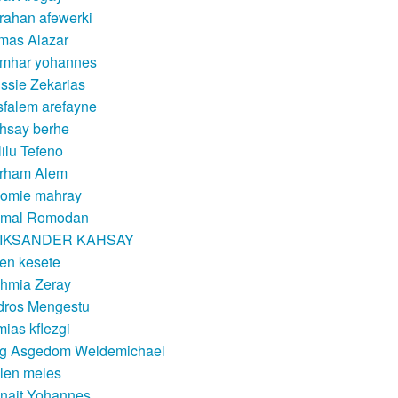
rahan afewerki
mas Alazar
mhar yohannes
ssie Zekarias
sfalem arefayne
hsay berhe
lilu Tefeno
rham Alem
lomie mahray
mal Romodan
IKSANDER KAHSAY
en kesete
hmia Zeray
dros Mengestu
mias kflezgi
g Asgedom Weldemichael
len meles
nait Yohannes