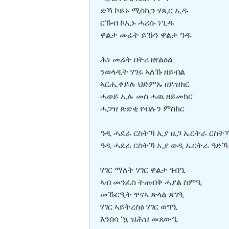
ድኻ ኮይኑ ሚስኪን ሃጺር ኢዱ
ርኹብ ኮኢኑ ሓሪሱ ነጊዱ
ዋልታ መሬት ይኹን ዋልታ ዓዱ
ሕነ መሬት በትሪ ዘየልዕል
ንወላዲት ሃገሩ ኣለኹ ዘይብል
ኣርሒቀይሉ ህድምኡ ዘይዝክር
ሓወይ ኢሉ መስ ሓዉ ዘይመክር
ሓጋዝ ጽድቂ የብሉን ምስክር
ዓዲ ሓደራ ርስትኻ ኢያ ዜጋ ኤርትራ ርስት
ዓዲ ሓደራ ርስትኻ ኢያ ወዲ ኤርትራ ዓድኻ
ሃገር ማለት ሃገር ዋልታ ገብዒ
ኣብ መንፈስ ትጠብቅ ሓያል ስምዒ
መኹርዒት ዋናኣ ጽላል ጸግዒ
ሃገር ኣይትረስዕ ሃገር ወግዒ
እንሰሳ ‘ኳ ዝሕዝ መጸውዒ