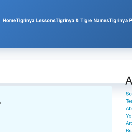
Home
Tigrinya Lessons
Tigrinya & Tigre Names
Tigrinya 
A
So
Te
ኻ
Ab
Ye
Ar
Bs