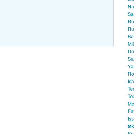
Na
Sa
Ro
Ru
Ba
Mi
De
Sa
Yo
Ro
Is
Te
Te
Me
Fe
Is
te
Se