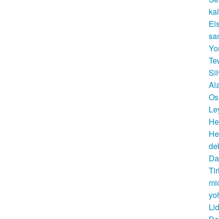
ka
El
sa
Yo
Te
Si
Al
Os
Le
He
He
de
Da
Ti
mi
yo
Li