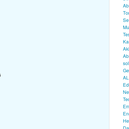
Ab
To
Se
Mu
Te
Ka
Ak
Ab
so
Ge
ኻ
AL
Ed
Ne
Te
Er
En
He
Da