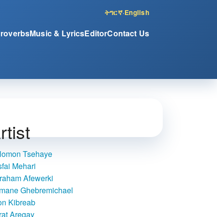
ትግርኛ
·
English
Proverbs
Music & Lyrics
Editor
Contact Us
rtist
lomon Tsehaye
sfai Mehari
raham Afewerki
mane Ghebremichael
on Kibreab
rat Aregay