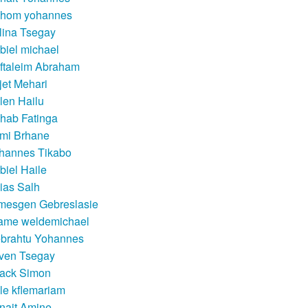
hom yohannes
lina Tsegay
biel michael
ftaleim Abraham
jet Mehari
llen Hailu
hab Fatinga
mi Brhane
hannes Tikabo
biel Haile
aias Salh
mesgen Gebreslasie
ame weldemichael
brahtu Yohannes
ven Tsegay
sack Simon
kle kflemariam
nait Amine