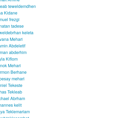
leab teweldemdhen
sa Kidane
muel frezgi
natan tadese
weldebrhan keleta
lvana Mehari
amin Abdeletif
man abderhim
yla Kiflom
nok Mehari
rmon Berhane
besay mehari
niel Tekeste
rhas Tekleab
chael Abrham
hannes kelit
dya Teklemariam