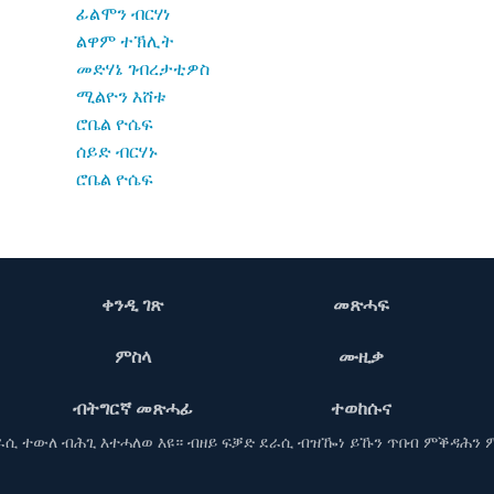
ፊልሞን ብርሃነ
ልዋም ተኽሊት
መድሃኔ ገብረታቲዎስ
ሚልዮን እሸቱ
ሮቤል ዮሴፍ
ሰይድ ብርሃኑ
ሮቤል ዮሴፍ
ቀንዲ ገጽ
መጽሓፍ
ምስላ
ሙዚቃ
ብትግርኛ መጽሓፊ
ተወከሱና
ደራሲ ተውለ ብሕጊ እተሓለወ እዩ። ብዘይ ፍቓድ ደራሲ ብዝዀነ ይኹን ጥበብ ምቕዳሕን 