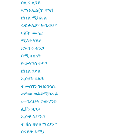
ሳሊና ጸጋይ
ኣማኑኤል(ሞሞና)
ሮቤል ሚካኤል
ሩፍታሌም ኣብረሃም
ባጀት መሓሪ
ሚለን ሃይሉ
ደሃብ ፋቲንጋ
ሳሚ ብርሃነ
ዮውሃንስ ትካቦ
ሮቤል ሃይለ
ኢሰያስ ሳልሕ
ተመስገን ገብረስላሴ
ጠዓመ ወልደሚካኤል
መብራህቱ ዮውሃንስ
ፌቨን ጸጋይ
ኢሳቕ ስምኦን
ተኽለ ክፍለማሪያም
ሰናይት ኣሚነ