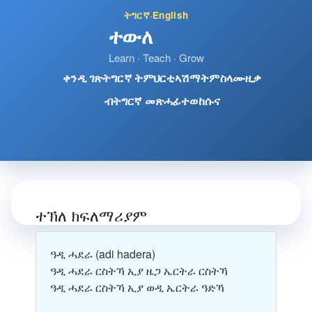
ትግርኛ
·
English
ተውለ
Learn · Teach · Grow
ቀንዲ ገጽ
ትግርኛ ትምህርቲ
ኣሽማት
ምስላ
ሙዚቃ
ብትግርኛ መጽሓፊ
ተወከሱና
ተኽለ ክፍለማሪያም
ዓዲ ሓደራ
(adi hadera)
ዓዲ ሓደራ ርስትኻ ኢያ ዜጋ ኤርትራ ርስትኻ
ዓዲ ሓደራ ርስትኻ ኢያ ወዲ ኤርትራ ዓድኻ