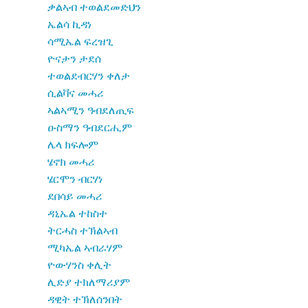
ቃልኣብ ተወልደመድህን
ኤልሳ ኪዳነ
ሳሚኤል ፍረዝጊ
ዮናታን ታደሰ
ተወልደብርሃን ቀለታ
ሲልቫና መሓሪ
ኣልኣሚን ዓብደለጢፍ
ዑስማን ዓብደርሒም
ሌላ ክፍሎም
ሄኖክ መሓሪ
ሄርሞን ብርሃነ
ደበሳይ መሓሪ
ዳኒኤል ተከስተ
ትርሓስ ተኽልኣብ
ሚካኤል ኣብራሃም
ዮውሃንስ ቀሊት
ሊድያ ተክለማሪያም
ዳዊት ተኽለሰንበት