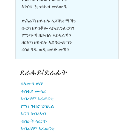
እንሰሳ ‘ኳ ዝሕዝ መጸውዒ
ድሕሬኻ ዘይብሉ ኣይቕድሜኻን
ሱርካ ዘይበቖሎ ኣይጨንፈርካን
ምንጭኻ ዘይብሉ ኣይዛራኻን
ዘርእኻ ዘይብሉ ኣይዓውድኻን
ረሳዕ ዓዱ ወዲ ወላድ መኻን
ደራፋይ/ደራፊት
ሰለሙን ጸሃየ
ተስፋይ መሓሪ
ኣብረሃም ኣፈዎርቂ
የማነ ገብረሚካኤል
ኣሮን ክብረኣብ
ብስራት ኣረጋይ
ኣብራሃም ኣፈወርቂ