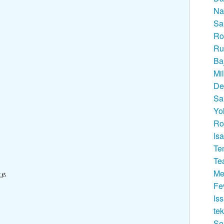
Na
Sa
Ro
Ru
Ba
Mi
De
Sa
Yo
Ro
Is
Te
Te
Me
ረይ
Fe
Is
te
Se