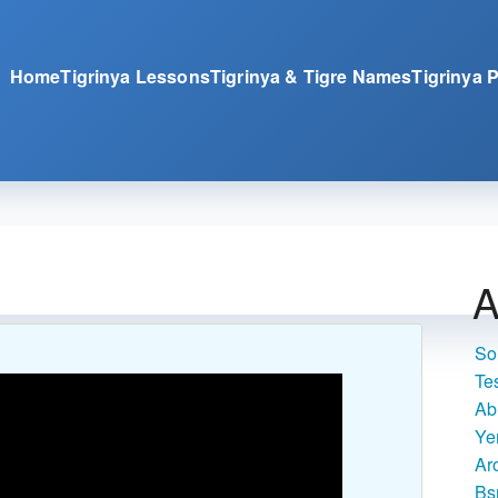
Home
Tigrinya Lessons
Tigrinya & Tigre Names
Tigrinya 
A
So
Te
Ab
Ye
Ar
Bs