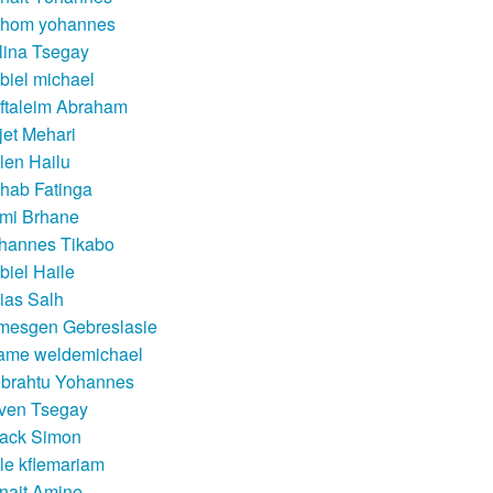
hom yohannes
lina Tsegay
biel michael
ftaleim Abraham
jet Mehari
llen Hailu
hab Fatinga
mi Brhane
hannes Tikabo
biel Haile
aias Salh
mesgen Gebreslasie
ame weldemichael
brahtu Yohannes
ven Tsegay
sack Simon
kle kflemariam
nait Amine