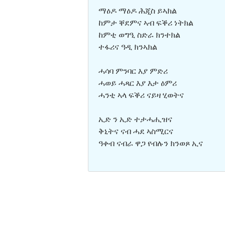
ማዕዶ ማዕዶ ሕጂስ ይኣክል
ከምታ ቐደምና ኣብ ፍቕሪ ነትክል
ከምቲ ወግዒ ስድራ ክንተክል
ተፋሪና ዓዲ ክንኣክል
ሓሳባ ምንባር እያ ምድሪ
ሓወይ ሓጻር እያ እታ ዕምሪ
ሓንቲ ኣላ ፍቕሪ ናይዛ ሂወትና
ኢድ ን ኢድ ተታሓሒዝና
ቅኒትና ናብ ሓደ ኣስሚርና
ዓቀብ ናብራ ዋጋ የብሉን ክንወጾ ኢና