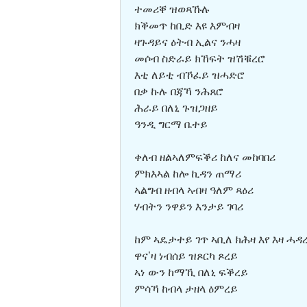
ተመሪቐ ዝወጻኹሉ
ክቕመጥ ከቢድ እዩ እምብዛ
ዛጉዳይና ዕትብ ኢልና ንሓዛ
መሶብ ስድራይ ክኸፍት ዝሽቑረሮ
እቲ ለይቲ ብኾፈይ ዝሓድሮ
በቃ ኩሉ በጃኻ ንሕጸሮ
ሕራይ በለኒ ጉዝጋዘይ
ዓንዲ ግርማ ቤተይ
ቀለብ ዘልኣለምፍቕሪ ከለና መከባበሪ
ምክእኣል ከሎ ኪዳን ጠማሪ
ኣልግብ ዘብላ ኣብዛ ዓለም ጻዕሪ
ሃብትን ንዋይን እንታይ ገባሪ
ከም ኣዴታተይ ገጥ ኣቢለ ክሕዛ እየ እዛ ሓዳ
ዋና’ዛ ነብሰይ ዝጾርካ ጾረይ
ኣነ ውን ከማኺ በለኒ ፍቕረይ
ምሳኻ ከብላ ታዘላ ዕምረይ