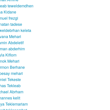
leab teweldemdhen
sa Kidane
muel frezgi
natan tadese
weldebrhan keleta
lvana Mehari
amin Abdeletif
man abderhim
yla Kiflom
nok Mehari
rmon Berhane
besay mehari
niel Tekeste
rhas Tekleab
chael Abrham
hannes kelit
dya Teklemariam