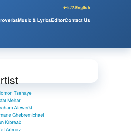
ትግርኛ
·
English
Proverbs
Music & Lyrics
Editor
Contact Us
rtist
lomon Tsehaye
sfai Mehari
raham Afewerki
mane Ghebremichael
on Kibreab
rat Aregay