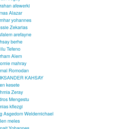
rahan afewerki
mas Alazar
mhar yohannes
ssie Zekarias
sfalem arefayne
hsay berhe
lilu Tefeno
rham Alem
lomie mahray
mal Romodan
IKSANDER KAHSAY
en kesete
hmia Zeray
dros Mengestu
mias kflezgi
g Asgedom Weldemichael
len meles
nait Yohannes