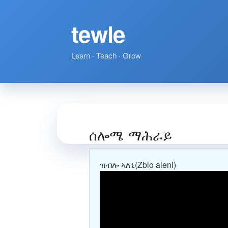
tewle
Learn · Teach · Grow
ሰሎሜ ማሕራይ
ዝብሎ ኣለኒ
(Zblo aleni)