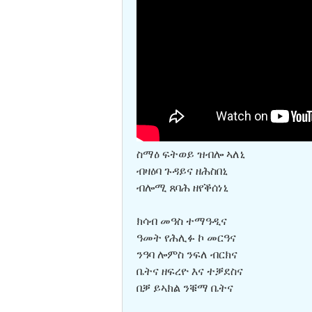
ስማዕ ፍትወይ ዝብሎ ኣለኒ
ብዛዕባ ጉዳይና ዘሕስበኒ
ብሎሚ ጸባሕ ዘየቕሰነኒ
ክሳብ መዓስ ተማዓዲና
ዓመት የሕሊፉ ኮ መርዓና
ንዓባ ሎምስ ንፍለ ብርክና
ቤትና ዘፍረዮ እና ተቓደስና
በቓ ይኣክል ንቑማ ቤትና