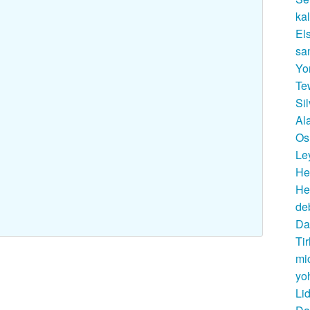
ka
El
sa
Yo
Te
Si
Al
Os
Le
He
He
de
Da
Ti
mi
yo
Li