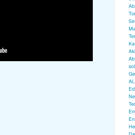
Ab
To
Se
Mu
Te
Ka
Ak
Ab
so
Ge
AL
Ed
Ne
Te
Er
En
He
Da