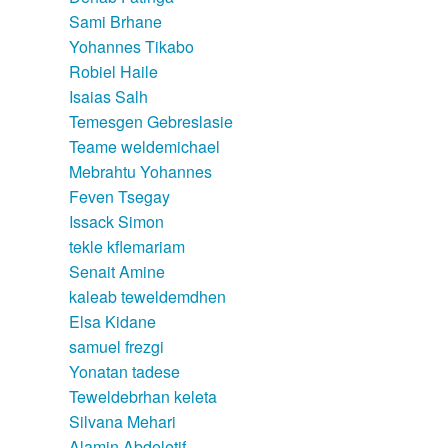
Sami Brhane
Yohannes Tikabo
Robiel Haile
Isaias Salh
Temesgen Gebreslasie
Teame weldemichael
Mebrahtu Yohannes
Feven Tsegay
Issack Simon
tekle kflemariam
Senait Amine
kaleab teweldemdhen
Elsa Kidane
samuel frezgi
Yonatan tadese
Teweldebrhan keleta
Silvana Mehari
Alamin Abdeletif