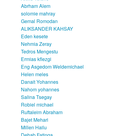
Abrham Alem
solomie mahray
Gemal Romodan
ALIKSANDER KAHSAY
Eden kesete
Nehmia Zeray
Tedros Mengestu
Ermias kflezgi
Eng Asgedom Weldemichael
Helen meles
Danait Yohannes
Nahom yohannes
Salina Tsegay
Robiel michael
Ruftaleim Abraham
Bajet Mehari
Millen Hailu
Dehab Fatinga