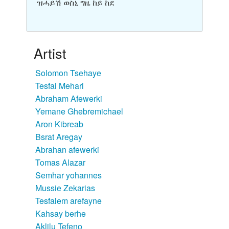
ዝሓይሽ ወስኒ ግዜ ከይ ከደ
Artist
Solomon Tsehaye
Tesfai Mehari
Abraham Afewerki
Yemane Ghebremichael
Aron Kibreab
Bsrat Aregay
Abrahan afewerki
Tomas Alazar
Semhar yohannes
Mussie Zekarias
Tesfalem arefayne
Kahsay berhe
Aklilu Tefeno