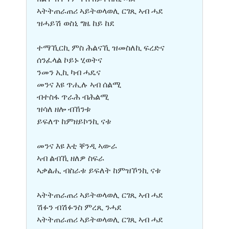
ኣትትጠራጠሪ ኣይትወላወሊ ርገጺ ኣብ ሓደ
ዝሓይሽ ወስኒ ግዜ ከይ ከደ
ተማኺርኪ ምስ ሕልናኺ ዝመስለኪ ፍረድና
ሰንፈላል ኮይኑ ሂወትና
ንመን ኢኪ ካብ ሓዴና
መንና እዩ ጥሒሉ ኣብ ሰልሚ
ብተስፋ ጥራሕ ብሕልሚ
ዝሳለ ዘሎ ብኸንቱ
ይፍለጥ ከምዘይኮንኪ ናቱ
መንና እዩ እቲ ቐንዲ ኣውራ
ኣብ ልብኺ ዘለዎ ስፍራ
ኣቃልሒ ብስራቱ ይፍለት ከምዝኾንኪ ናቱ
ኣትትጠራጠሪ ኣይትወላወሊ ርገጺ ኣብ ሓደ
ሽፉን ብሽፉንስ ምረጺ ንሓደ
ኣትትጠራጠሪ ኣይትወላወሊ ርገጺ ኣብ ሓደ