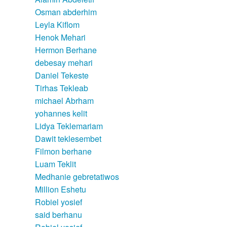
Osman abderhim
Leyla Kiflom
Henok Mehari
Hermon Berhane
debesay mehari
Daniel Tekeste
Tirhas Tekleab
michael Abrham
yohannes kelit
Lidya Teklemariam
Dawit teklesembet
Filmon berhane
Luam Teklit
Medhanie gebretatiwos
Million Eshetu
Robiel yosief
said berhanu