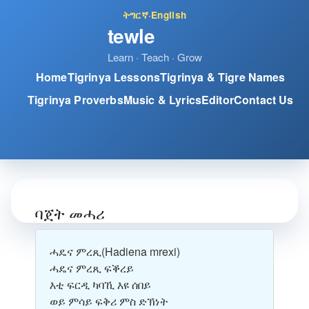
ትግርኛ
·
English
tewle
Learn · Teach · Grow
Home
Tigrinya Lessons
Tigrinya & Tigre Names
Tigrinya Proverbs
Music & Lyrics
Editor
Contact Us
ባጀት መሓሪ
ሓዴና ምረጺ
(Hadiena mrexi)
ሓዴና ምረጺ ፍቕረይ
እቲ ፍርዲ ካባኺ እዩ ሰበይ
ወይ ምሳይ ፍቅሪ ምስ ድኽነት