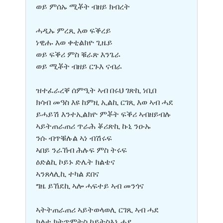
ወይ ምሰኡ ሚቾት ብዘይ ክብረት
ሓዲኡ ምረጺ እወ ፍቕረይ
ነዊሑ እወ ቀቲልክዮ ጊዜይ
ወይ ፍቕሪ ምስ ቑራጽ እንጌራ
ወይ ሚቾት ብዘይ ርጉእ ናብራ
ዝተፈራረቐ ሰምዒት ኣብ በሩህ ገጽኪ ነቢበ
ክሳብ መዓስ እዩ ከምዚ ኢልኪ ርገጺ እወ ኣብ ሓደ
ይሓይሽ እንተኢልክዮ ምቾት ፍቕሪ ኣብዘይብሉ
ኣይትጠራጠሪ ጥራሕ ቖሪጽኪ ኩኒ ንዑኡ
ንሱ ብጥቑሉል ኣነ ብሽሩፍ
ኣበይ ንራኸብ ሕሉፍ ምስ ትሩፍ
ዕድልኪ ኮይኑ ድሌት ክልቴና
ኣንጸላሊኪ ተካል ደበና
ግዜ ይኸደኪ ኣሎ ሓፍተይ ኣብ መንጎና
ኣትትጠራጠሪ ኣይትወላወሊ ርገጺ ኣብ ሓደ
ክልተ ክትጥምትስ ከይትስእኒ ሓደ