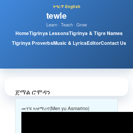
ትግርኛ
·
English
tewle
Learn · Teach · Grow
Home
Tigrinya Lessons
Tigrinya & Tigre Names
Tigrinya Proverbs
Music & Lyrics
Editor
Contact Us
ጀማል ሮሞዳን
መን'ዩ ኣዝማሪኖ
(Men yu Asmarino)