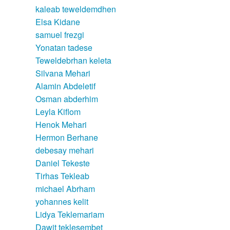
kaleab teweldemdhen
Elsa Kidane
samuel frezgi
Yonatan tadese
Teweldebrhan keleta
Silvana Mehari
Alamin Abdeletif
Osman abderhim
Leyla Kiflom
Henok Mehari
Hermon Berhane
debesay mehari
Daniel Tekeste
Tirhas Tekleab
michael Abrham
yohannes kelit
Lidya Teklemariam
Dawit teklesembet