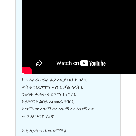
ካብ ኣፈይ ዘይፈልያ ኣዚያ ባህ ተብለኒ
ወትሩ ዝደጋግማ ሓንቲ ቓል ኣላትኒ
ንሰባት ሓቲተ ትርጉማ ክነግሩኒ
ኣይዓገበን ልበይ ኣስመራ ንገርኒ
ኣዝማሪኖ ኣዝማሪኖ ኣዝማሪኖ ኣዝማሪኖ
መን እዩ ኣዝማሪኖ
እቲ ለጋስ ን ሓዉ ዘማቕል