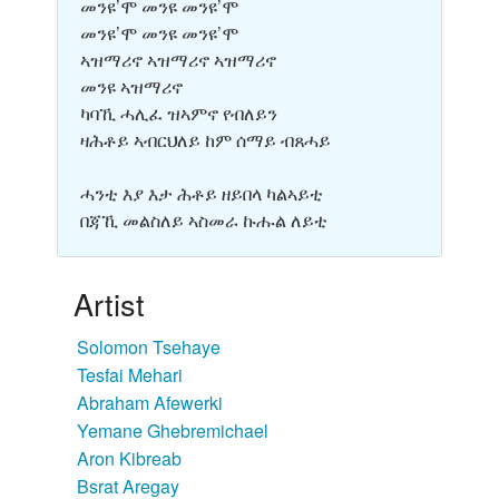
መንዩ’ሞ መንዩ መንዩ’ሞ
መንዩ’ሞ መንዩ መንዩ’ሞ
ኣዝማሪኖ ኣዝማሪኖ ኣዝማሪኖ
መንዩ ኣዝማሪኖ
ካባኺ ሓሊፈ ዝኣምኖ የብለይን
ዛሕቶይ ኣብርህለይ ከም ሰማይ ብጸሓይ
ሓንቲ እያ እታ ሕቶይ ዘይበላ ካልኣይቲ
በጃኺ መልስለይ ኣስመራ ኩሑል ለይቲ
Artist
Solomon Tsehaye
Tesfai Mehari
Abraham Afewerki
Yemane Ghebremichael
Aron Kibreab
Bsrat Aregay