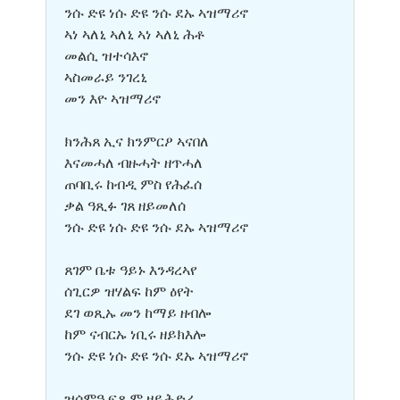
ንሱ ድዩ ነሱ ድዩ ንሱ ደኡ ኣዝማሪኖ
ኣነ ኣለኒ ኣለኒ ኣነ ኣለኒ ሕቶ
መልሲ ዝተሳእኖ
ኣስመራይ ንገረኒ
መን እዮ ኣዝማሪኖ
ክንሕጸ ኢና ክንምርዖ ኣናበለ
እናመሓለ ብዙሓት ዘጥሓለ
ጠባቢሩ ከብዲ ምስ የሕፈሰ
ቃል ዓጺፉ ገጸ ዘይመለሰ
ንሱ ድዩ ነሱ ድዩ ንሱ ደኡ ኣዝማሪኖ
ጸገም ቤቱ ዓይኑ እንዳረኣየ
ሰጊርዎ ዝሃልፍ ከም ዕየት
ደገ ወጺኡ መን ከማይ ዘብሎ
ከም ናብርኡ ነቢሩ ዘይክእሎ
ንሱ ድዩ ነሱ ድዩ ንሱ ደኡ ኣዝማሪኖ
ዝሰምዓ ፍጹም ዘይሕድራ