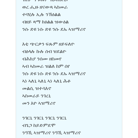
ወረ ሒዙ ዘናውጻ ኣስመራ
ተባሂሉ ኢሉ ንኽዕልል
ብዘይ ጻማ ከዕልል ዝውዕል
ንሱ ድዩ ነሱ ድዩ ንሱ ደኡ ኣዝማሪኖ
እቲ ጭርቃን ፍጹም ዘይፍለዮ
ብዕላሉ ኩሉ ሰብ ዝደልዮ
ብሕክያ ንሰሙ ዘስመየ
ኣብ ኣስመራ ዝልለ ከም ሰየ
ንሱ ድዩ ነሱ ድዩ ንሱ ደኡ ኣዝማሪኖ
ኣነ ኣለኒ ኣለኒ ኣነ ኣለኒ ሕቶ
መልሲ ዝተሳእኖ
ኣስመራይ ንገረኒ
መን እዮ ኣዝማሪኖ
ንገርኒ ንገርኒ ንገርኒ ንገርኒ
ብጌጋ ከይድምደሞ
ንዓኺ ኣዝማሪኖ ንዓኺ ኣዝማሪኖ