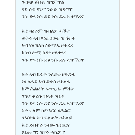
ንብጻዩ ጅቡኡ ዝግምጥል
ናይ ሰብ ጸገም ንዑዑ ዝጽግሞ
ንሱ ድዩ ነሱ ድዩ ንሱ ደኡ ኣዝማሪኖ
እቲ ጻዕራም ዝብልዎ ሓኾተ
ወትሩ ኣብ ጻዕሪ ሂወቱ ዝኸተተ
ኣብ ሃለኽለክ ዕድሚኡ ዘሕረረ
ክሳብ ሎሚ ክዳን ዘይቀየረ
ንሱ ድዩ ነሱ ድዩ ንሱ ደኡ ኣዝማሪኖ
እቲ ኣብ ኬፋት ንለይቲ ዘጽድፋ
ነዛ ጸሓይ ኣብ ድቃስ ዘሕልፋ
ከም ሕልፎት ኣውጊሑ ምሸቱ
ንግሆ ቆሪሱ ዝኣቱ ንቤቱ
ንሱ ድዩ ነሱ ድዩ ንሱ ደኡ ኣዝማሪኖ
እቲ ቀለም ክምእርር ዘሕልፎ
ንእሰነቱ ኣብ ፍልጠት ዘሕለፎ
እቲ ደብተራ ንብሎ ዝነበርና
ጸኒሑ ግን ዝኾነ ሓኪምና