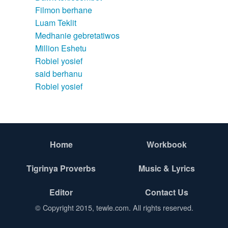
Filmon berhane
Luam Teklit
Medhanie gebretatiwos
Million Eshetu
Robiel yosief
said berhanu
Robiel yosief
Home
Workbook
Tigrinya Proverbs
Music & Lyrics
Editor
Contact Us
© Copyright 2015, tewle.com. All rights reserved.