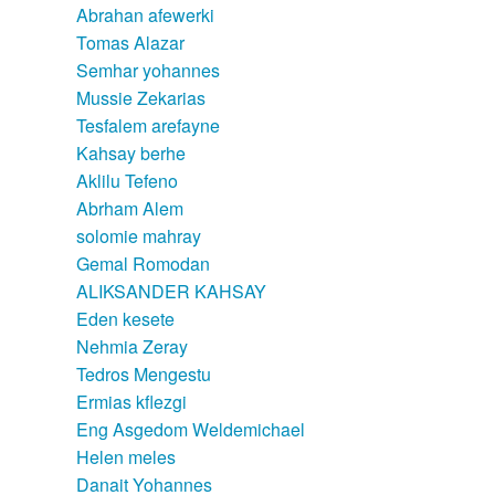
Abrahan afewerki
Tomas Alazar
Semhar yohannes
Mussie Zekarias
Tesfalem arefayne
Kahsay berhe
Aklilu Tefeno
Abrham Alem
solomie mahray
Gemal Romodan
ALIKSANDER KAHSAY
Eden kesete
Nehmia Zeray
Tedros Mengestu
Ermias kflezgi
Eng Asgedom Weldemichael
Helen meles
Danait Yohannes