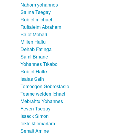
Nahom yohannes
Salina Tsegay
Robiel michael
Ruftaleim Abraham
Bajet Mehari
Millen Hailu
Dehab Fatinga
Sami Brhane
Yohannes Tikabo
Robiel Haile
Isaias Salh
Temesgen Gebreslasie
Teame weldemichael
Mebrahtu Yohannes
Feven Tsegay
Issack Simon
tekle kflemariam
Senait Amine