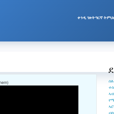
ቀንዲ ገጽ
ትግርኛ ትምህ
ሰለ
them)
ተ
ኣብ
የማ
ኣሮ
ብስ