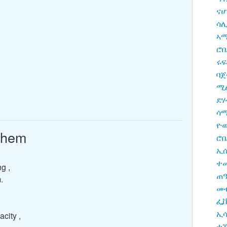
ናሆ
ሳሊ
ኣ
ሮ
ሩ
ባጀ
ሚለ
ደሃ
ሳሚ
ዮው
nthem
ሮቤ
ኢሰ
ተመ
g ,
ጠ
.
መ
ፌቨ
ኢሳ
city ,
ተ