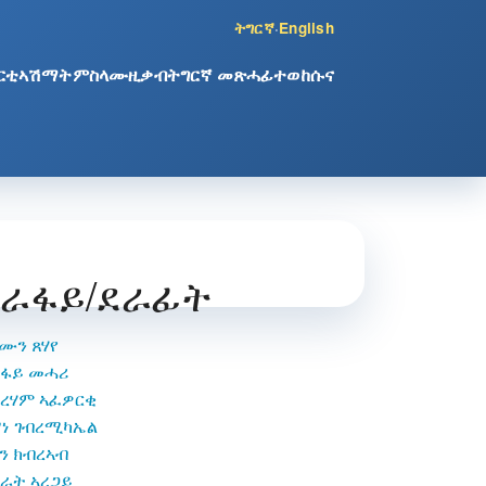
ትግርኛ
·
English
ርቲ
ኣሽማት
ምስላ
ሙዚቃ
ብትግርኛ መጽሓፊ
ተወከሱና
ደራፋይ/ደራፊት
ሙን ጸሃየ
ስፋይ መሓሪ
ረሃም ኣፈዎርቂ
ነ ገብረሚካኤል
ን ክብረኣብ
ራት ኣረጋይ