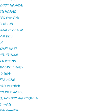
ራሃም ኣፈወርቂ
ስ ኣልኣዛር
ሃር ዮውሃንስ
 ዘካርያስ
ፋኣለም ኣረፋይነ
ሳይ በርሀ
ፈኖ
ርሃም ኣለም
ሎሜ ማሕራይ
ማል ሮሞዳን
ክሳንደር ካሕሳይ
ን ከሰተ
ምያ ዘርኣይ
ሮስ መንግስቱ
ርሚያስ ክፍለዝጊ
ጂ ኣስገዶም ወልደሚካኤል
ን መለስ
ይት ዮውሃንስ