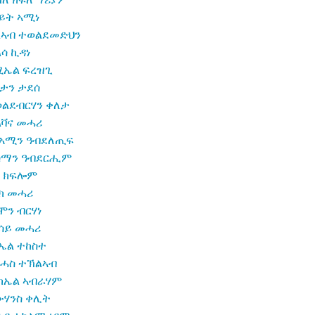
ይት ኣሚነ
ልኣብ ተወልደመድህን
ሳ ኪዳነ
ሚኤል ፍረዝጊ
ታን ታደሰ
ልደብርሃን ቀለታ
ቫና መሓሪ
ልኣሚን ዓብደለጢፍ
ስማን ዓብደርሒም
ላ ክፍሎም
ክ መሓሪ
ሞን ብርሃነ
ሳይ መሓሪ
ኤል ተከስተ
ሓስ ተኽልኣብ
ካኤል ኣብራሃም
ሃንስ ቀሊት