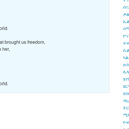
ሰና
ቃ
ኤል
orld.
ሳ
ዮና
at brought us freedom,
ተወ
 her,
ሲል
ኣ
ዑ
ሌ
ሄኖ
orld.
ሄር
ደበ
ዳኒ
ትር
ሚ
ዮው