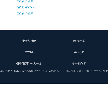
ሮቤል ዮሴፍ
ሰይድ ብርሃኑ
ሮቤል ዮሴፍ
ቀንዲ ገጽ
መጽሓፍ
ምስላ
ሙዚቃ
ብትግርኛ መጽሓፊ
ተወከሱና
ደራሲ ተውለ ብሕጊ እተሓለወ እዩ። ብዘይ ፍቓድ ደራሲ ብዝዀነ ይኹን ጥበብ ምቕዳሕን 