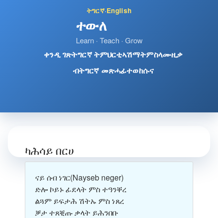
ትግርኛ
·
English
ተውለ
Learn · Teach · Grow
ቀንዲ ገጽ
ትግርኛ ትምህርቲ
ኣሽማት
ምስላ
ሙዚቃ
ብትግርኛ መጽሓፊ
ተወከሱና
ካሕሳይ በርሀ
ናይ ሰብ ነገር
(Nayseb neger)
ድሎ ኮይኑ ፊደላት ምስ ተዓንቐረ
ልጓም ይፍታሕ ሽትኡ ምስ ነጸረ
ቓታ ተጸቒጡ ቃላት ይሕንበቡ