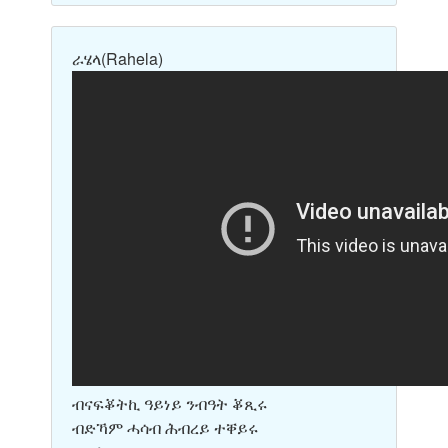
ራሄላ
(Rahela)
ብናፍቖትኪ ዓይነይ ንብዓት ቖጺሩ
ብድኻም ሓሳብ ሕብረይ ተቐይሩ