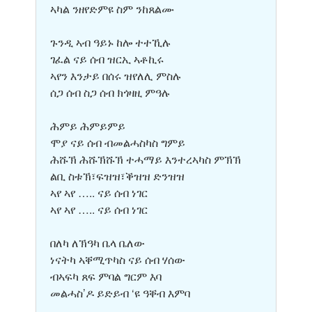
ኣካል ንዘየድምዩ ስም ንከጸልሙ
ጉንዲ ኣብ ዓይኑ ከሎ ተተኺሉ
ገፈል ናይ ሰብ ዝርኢ ኣቶኪሩ
ኣየን እንታይ በሰሩ ዝየለሊ ምስሉ
ሰጋ ሰብ ስጋ ሰብ ክጎዛዚ ምዓሉ
ሕምይ ሕምይምይ
ሞያ ናይ ሰብ ብመልሓስካስ ግምይ
ሕሹኽ ሕሹኽሹኽ ተሓማይ እንተረኣካስ ምኽኽ
ልቢ ስቱኽ፣ፍዝዝ፣ቕዝዝ ድንዝዝ
ኣየ ኣየ ….. ናይ ሰብ ነገር
ኣየ ኣየ ….. ናይ ሰብ ነገር
በለካ ለኽዓካ ቤላ ቤለው
ነናትካ ኣቐሚጥካስ ናይ ሰብ ሃሰው
ብኣፍካ ጸፍ ምባል ግርም እባ
መልሓስ’ዶ ይድይብ ‘ዩ ዓቐብ እምባ