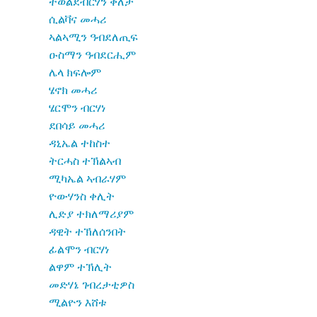
ተወልደብርሃን ቀለታ
ሲልቫና መሓሪ
ኣልኣሚን ዓብደለጢፍ
ዑስማን ዓብደርሒም
ሌላ ክፍሎም
ሄኖክ መሓሪ
ሄርሞን ብርሃነ
ደበሳይ መሓሪ
ዳኒኤል ተከስተ
ትርሓስ ተኽልኣብ
ሚካኤል ኣብራሃም
ዮውሃንስ ቀሊት
ሊድያ ተክለማሪያም
ዳዊት ተኽለሰንበት
ፊልሞን ብርሃነ
ልዋም ተኽሊት
መድሃኔ ገብረታቲዎስ
ሚልዮን እሸቱ