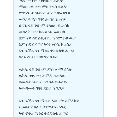
ገደና ገዛኩም ብዘብዐኛ ይሕሎ
ማዕጾ ናይ ገዛና ምስ ንፋስ ይልሎ
ምድረቤት ገዛኩም ብምንጻፍ ዘጌጼ
መንደቅ ናይ ገዛና ሕብሩ ዝቀበጾ
ደርቢ ናይ ገዛኩም ንላዕሊ ይውስክ
መሰረት ገዛና ክራይ ገዛ ይውስክ
ስም ናይ ስድራቢትኪ ማንም ይጽውዖ
ስም ስድራና ግና ኣባትነብሲ’ኮ ረስዖ
ኣብ ፍቕሪ ግን ማዕረ ትዕድልቲ ፈጣሪ
ስእኑ ረኪቡ ዝውንና ክብሪ
ጻሕሊ ናይ ገዛኩም ምስ ጮማ ዕላሉ
ጻሕሊ ገዛና ግን ሓምሊ ንሓላሉ
ሰሙናት ገዛኩም ገንሸል ይሕረዶ
ኣውዳመት ገዛና ደርሆ’ካ ንጋዶ
ኣብ ፍቕሪ ግን ማንታ እሙናት ኣምለክቲ
ህይወትና ክልተ ትርግታና ሓንቲ
ኣብ ፍቅሪ ማዕረ ትዕድልቲ ፈጣሪ