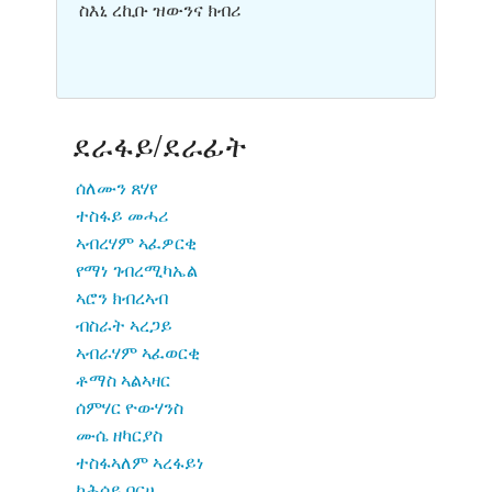
ስእኒ ረኪቡ ዝውንና ክብሪ
ደራፋይ/ደራፊት
ሰለሙን ጸሃየ
ተስፋይ መሓሪ
ኣብረሃም ኣፈዎርቂ
የማነ ገብረሚካኤል
ኣሮን ክብረኣብ
ብስራት ኣረጋይ
ኣብራሃም ኣፈወርቂ
ቶማስ ኣልኣዛር
ሰምሃር ዮውሃንስ
ሙሴ ዘካርያስ
ተስፋኣለም ኣረፋይነ
ካሕሳይ በርሀ