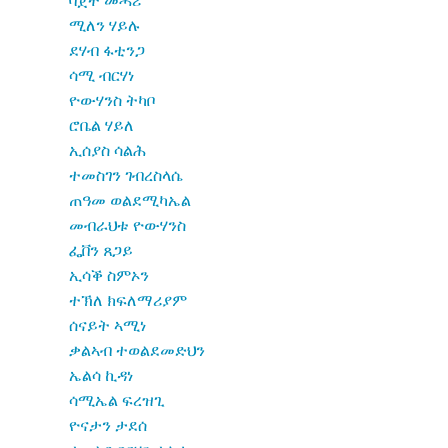
ሚለን ሃይሉ
ደሃብ ፋቲንጋ
ሳሚ ብርሃነ
ዮውሃንስ ትካቦ
ሮቤል ሃይለ
ኢሰያስ ሳልሕ
ተመስገን ገብረስላሴ
ጠዓመ ወልደሚካኤል
መብራህቱ ዮውሃንስ
ፌቨን ጸጋይ
ኢሳቕ ስምኦን
ተኽለ ክፍለማሪያም
ሰናይት ኣሚነ
ቃልኣብ ተወልደመድህን
ኤልሳ ኪዳነ
ሳሚኤል ፍረዝጊ
ዮናታን ታደሰ