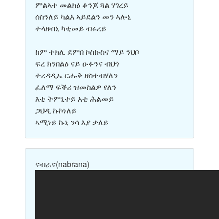
ምልኣተ መልክዕ ቆንጆ ጓል ሃገረይ
ሰስንለይ ካልእ ኣይደልን መን ኣሎኒ
ተላዘብኒ ካቲመይ ብሩረይ
ከም ተክሊ ደምበ ኮስኩስና ማይ ንህቦ
ፍረ ክንበልዕ ናይ ዑፉንና ብህጎ
ተረዳዲኡ ርሑቅ ዘስተብሃለን
ፈለማ ፍቕሪ ዝመስልዎ የለን
እቲ ትምኒተይ እቲ ሕልመይ
ጋህዲ ኩኮነለይ
ኣሚነይ ኩኒ ንሳ እያ ቃለይ
ናብራና
(nabrana)