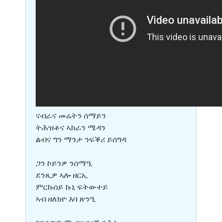
ናብራና መሬትን ሰማይን
ትሕዝቶና ኣክራን ሜዳን
ልብና ግን ማንታ ንፍቕሪ ይሰግዳ
ጋን ኮይንዎ ንሰማዒ
ደንጺዎ ኣሎ ዘርኢ
ምርኩሰይ ኩኒ ፍትውተይ
ኣብ ዘለክዮ እባ ጽንዒ