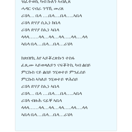
ዝፈትወኪ ካብ ኩለን ኣብሊጸ
ሓዳር ናብራ ንዓኺ መሪጸ
ራሄላ… ቤላ ….ቤላ….ቤላ…..ኣቤላ
ራሄላ ድሃያ ሲኢነ ከቤላ
ራሄላ ድሃያ ስኢነ ኣቤላ
ላላላ……ላላ…ላላ…ላላ…..ላላ….ላላ
ኣቤላ ቤላ….ቤላ…ቤላ…ራሄላ
ክጽበየኪ እየ ኣይቖረጽኩን ተስፋ
ፈጺሙ ኣይወጻለይን ናፍቖትኪ ካብ ልበይ
ምርኩስ ናይ ልበይ ንሂወተይ ምንፈሰይ
ምርኩስ ኣካለይ ንሂወተይ ዋሕሰይ
ራሄላ ድሃያ ስኢነ ኣቤላ
ራሄላ… ቤላ ….ቤላ….ቤላ…..ኣቤላ
ራሄላ ብዙሕ ናፊቐ ኣቤላ
ላላላ……ላላ…ላላ…ላላ…..ላላ….ላላ
ኣቤላ ቤላ….ቤላ…ቤላ…ራሄላ