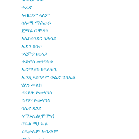
ተፈኖ
ኣብርሃም ኣለም
ሰሎሜ ማሕራይ
ጀማል ሮሞዳን
ኣሌክሳንደር ካሕሳይ
ኤደን ከሰተ
ንሂምያ ዘርኣይ
ቴድሮስ መንግስቱ
ኤርሚያስ ክፍለዝጊ
ኢንጂ ኣስገዶም ወልደሚካኤል
ሄለን መለስ
ዳናይት ዮውሃንስ
ናሆም ዮውሃንስ
ሳሊና ጸጋይ
ኣማኑኤል(ሞሞና)
ሮቤል ሚካኤል
ሩፍታሌም ኣብረሃም
ባጀት መሓሪ