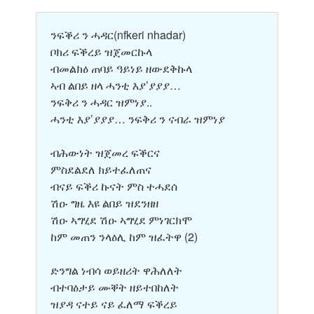
ንፍቕሪ ን ሓዳር
(nfkeri nhadar)
ቦክሪ ፍቕረይ ዝጀመርኩላ
ብመልክዕ ጠባይ ዓይነይ ዘውደቅኩላ
ኣብ ልበይ ዘላ ሓንቲ እያ’ያያያ…
ንፍቅሪ ን ሓዳር ዝምነያ..
ሓንቲ እያ’ያያያ… ንፍቅሪ ን ናብራ ዝምነያ
ብሕውነት ዝጀመረ ፍቕርና
ምስደልደለ ክይተፈለጠና
ብናይ ፍቕሪ ኩናት ምስ ተሓደሰ
ሽዑ ግዜ እዩ ልበይ ዝደንዘዘ
ሽዑ ኣግሂደ ሽዑ ኣግሂደ ምነገርክሞ
ከም መጠን ንላዕሊ ከም ዝፈትዋ (2)
ድንግል ነብሳ ወይዘሪት ዋሕለለት
ብተባዕታይ ሙቐት ዘይተበከለት
ዝያዳ ናተይ ናይ ፈለማ ፍቕረይ